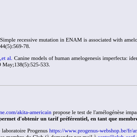
Simple recessive mutation in ENAM is associated with amelog
44(5):569-78.
et al.
Canine models of human amelogenesis imperfecta: iden
9 May;138(5):525-533.
ne.com/akita-americain
propose le test de l'amélogénèse impar
permet d'obtenir un tarif préférentiel, en tant que memb
e laboratoire Progenus
https://www.progenus-webshop.be/fr/am
 que membre du Club (à demander par mail à
sante@club-aacf.