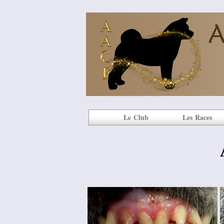
Le Club
Les Races