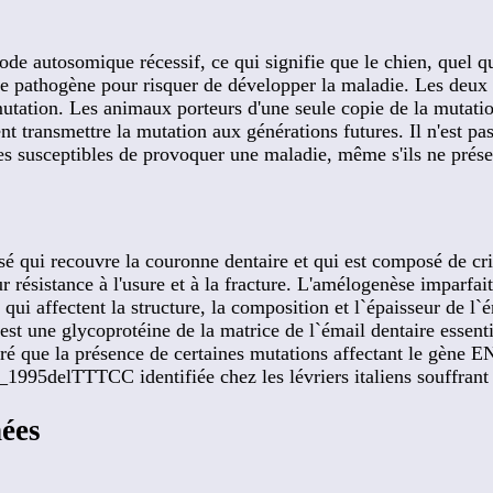
de autosomique récessif, ce qui signifie que le chien, quel qu
te pathogène pour risquer de développer la maladie. Les deux p
utation. Les animaux porteurs d'une seule copie de la mutatio
t transmettre la mutation aux générations futures. Il n'est p
ues susceptibles de provoquer une maladie, même s'ils ne pré
isé qui recouvre la couronne dentaire et qui est composé de c
eur résistance à l'usure et à la fracture. L'amélogenèse imparf
qui affectent la structure, la composition et l`épaisseur de
est une glycoprotéine de la matrice de l`émail dentaire essen
tré que la présence de certaines mutations affectant le gène
1995delTTTCC identifiée chez les lévriers italiens souffrant
hées