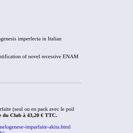
enesis imperfecta in Italian
tification of novel recessive ENAM
faite (seul ou en pack avec le poil
re du Club à 43,20 € TTC.
elogenese-imparfaite-akita.html
fr
)