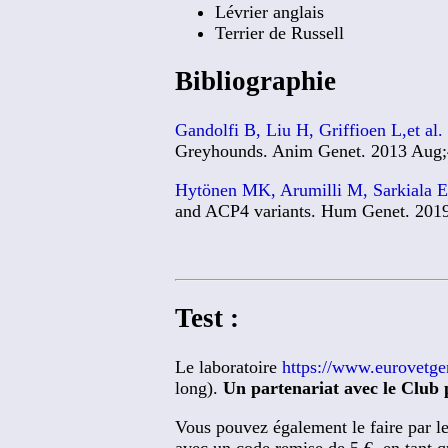
Lévrier anglais
Terrier de Russell
Bibliographie
Gandolfi B, Liu H, Griffioen L,et al.
Greyhounds. Anim Genet. 2013 Aug;
Hytönen MK, Arumilli M, Sarkiala E,
and ACP4 variants. Hum Genet. 201
Test :
Le laboratoire
https://www.eurovetge
long).
Un partenariat avec le Club 
Vous pouvez également le faire par l
avec un code remise de 5 €, en tant